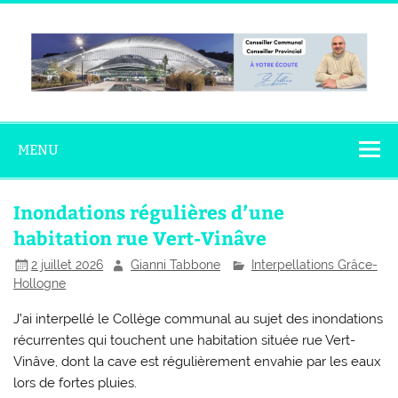
Skip
to
content
Gianni
Conseiller Communal – Conseiller Provincial
Tabbone
MENU
Inondations régulières d’une
habitation rue Vert-Vinâve
2 juillet 2026
Gianni Tabbone
Interpellations Grâce-
Hollogne
J’ai interpellé le Collège communal au sujet des inondations
récurrentes qui touchent une habitation située rue Vert-
Vinâve, dont la cave est régulièrement envahie par les eaux
lors de fortes pluies.