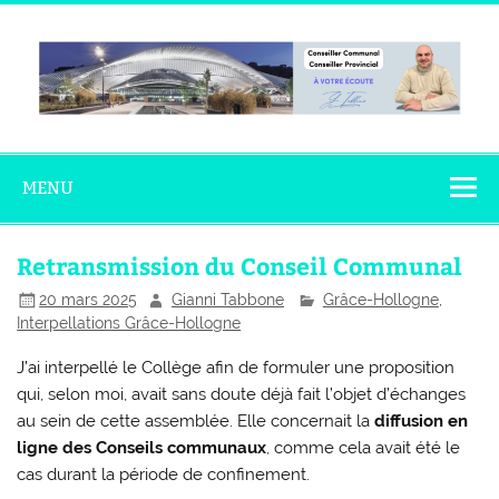
Skip
to
content
Gianni
Conseiller Communal – Conseiller Provincial
Tabbone
MENU
Retransmission du Conseil Communal
20 mars 2025
Gianni Tabbone
Grâce-Hollogne
,
Interpellations Grâce-Hollogne
J’ai interpellé le Collège afin de formuler une proposition
qui, selon moi, avait sans doute déjà fait l’objet d’échanges
au sein de cette assemblée. Elle concernait la
diffusion en
ligne des Conseils communaux
, comme cela avait été le
cas durant la période de confinement.