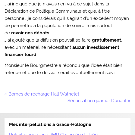
J’ai indiqué que je n’avais rien vu à ce sujet dans la
Déclaration de Politique Communale et que, à titre
personnel, je considérais qu’il s’agirait d’un excellent moyen
de permettre à la population de suivre, mais surtout
de
revoir nos débats
.
J’ai ajouté que la diffusion pouvait se faire
gratuitement
,
avec un matériel ne nécessitant
aucun investissement
financier lourd
.
Monsieur le Bourgmestre a répondu que l’idée était bien
retenue et que le dossier serait éventuellement suivi.
Navigation
« Bornes de recharge Hall Wathelet
de
Sécurisation quartier Dunant »
l’article
Mes interpellations à Grâce-Hollogne
Retrait d’une place PMR Chaussée de Liège