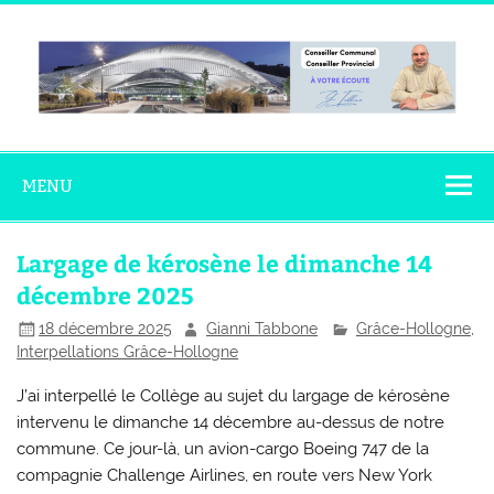
Skip
to
content
Gianni
Conseiller Communal – Conseiller Provincial
Tabbone
MENU
Largage de kérosène le dimanche 14
décembre 2025
18 décembre 2025
Gianni Tabbone
Grâce-Hollogne
,
Interpellations Grâce-Hollogne
J’ai interpellé le Collège au sujet du largage de kérosène
intervenu le dimanche 14 décembre au-dessus de notre
commune. Ce jour-là, un avion-cargo Boeing 747 de la
compagnie Challenge Airlines, en route vers New York