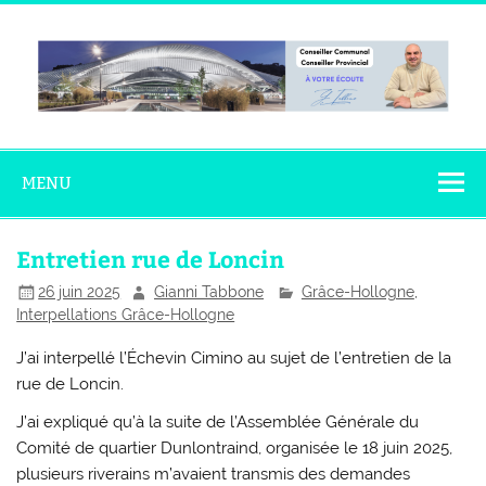
Skip
to
content
Gianni
Conseiller Communal – Conseiller Provincial
Tabbone
MENU
Entretien rue de Loncin
26 juin 2025
Gianni Tabbone
Grâce-Hollogne
,
Interpellations Grâce-Hollogne
J’ai interpellé l’Échevin Cimino au sujet de l’entretien de la
rue de Loncin.
J’ai expliqué qu’à la suite de l’Assemblée Générale du
Comité de quartier Dunlontraind, organisée le 18 juin 2025,
plusieurs riverains m’avaient transmis des demandes