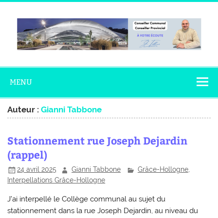
Skip
to
content
Gianni
Conseiller Communal – Conseiller Provincial
Tabbone
MENU
Auteur :
Gianni Tabbone
Stationnement rue Joseph Dejardin
(rappel)
24 avril 2025
Gianni Tabbone
Grâce-Hollogne
,
Interpellations Grâce-Hollogne
J’ai interpellé le Collège communal au sujet du
stationnement dans la rue Joseph Dejardin, au niveau du